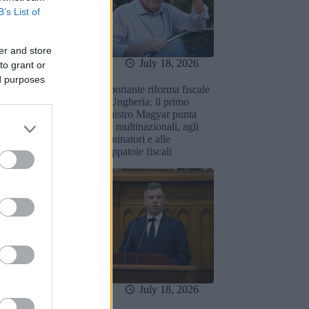
B’s List of
er and store
July 18, 2026
July 18, 2026
to grant or
ed purposes
 Fidesz di Orbán
Importante riforma fiscale
 alla Corte
in Ungheria: il primo
nale per
ministro Magyar punta
 quattro
alle multinazionali, agli
i riforme del
inquinatori e alle
Magyar
scappatoie fiscali
July 18, 2026
July 18, 2026