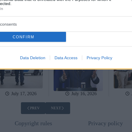
apest avvia
Il primo ministro Magyar
Il sindac
lected.
operazione di
annuncia un’indagine sui
risponde a
In
urezza della durata di
legami dell’ex ministro
preoccupa
mese nonostante la
degli Esteri Szijjártó con
di sicurez
enza di oltre 2.000
la Russia e promette un
Budapest 
consents
nti
rafforzamento delle forze
presenza d
dell’ordine a Budapest
CONFIRM
Data Deletion
Data Access
Privacy Policy
July 17, 2026
July 16, 2026
PREV
NEXT
Copyright rules
Privacy policy