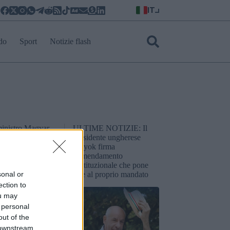
IT
do
Sport
Notizie flash
ministro Magyar
ULTIME NOTIZIE: Il
li qualità
presidente ungherese
possedere il
Sulyok firma
presidente
l’emendamento
eria
costituzionale che pone
sonal or
fine al proprio mandato
ection to
ou may
 personal
out of the
 downstream