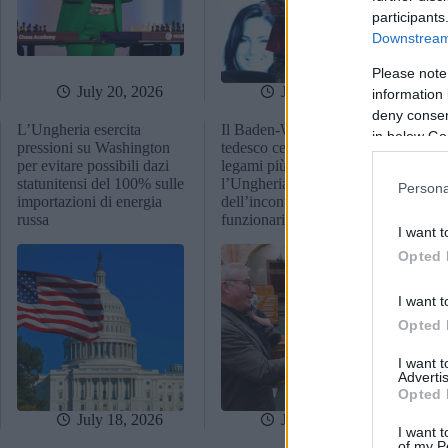
participants
Downstream 
Please note
July 20, 2026
July 19, 2026
information 
deny consent
L’Ungheria esercita
Il Baden-Württemberg
Un 
in below Go
pressioni su Washington
tedesco cerca di stringere
che
per evitare possibili dazi
legami più stretti con
cir
statunitensi del 100% sulle
l’Ungheria in occasione
com
Persona
importazioni di energia
dell’incontro tra alti
det
russa
funzionari a Budapest
des
I want t
Opted 
I want t
Opted 
I want 
Advertis
Opted 
July 18, 2026
July 18, 2026
I want t
of my P