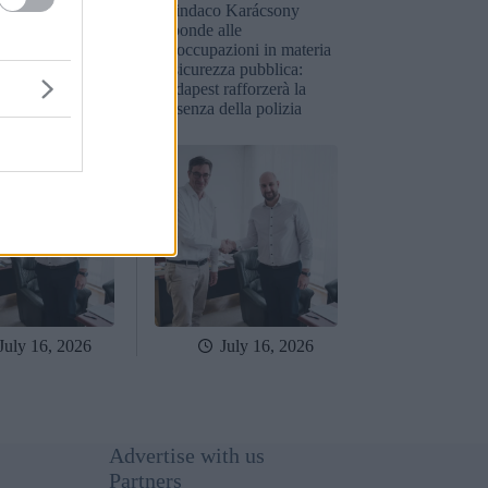
o Karácsony
Il sindaco Karácsony
lle
risponde alle
zioni in materia
preoccupazioni in materia
za pubblica:
di sicurezza pubblica:
rafforzerà la
Budapest rafforzerà la
ella polizia
presenza della polizia
July 16, 2026
July 16, 2026
Advertise with us
Partners