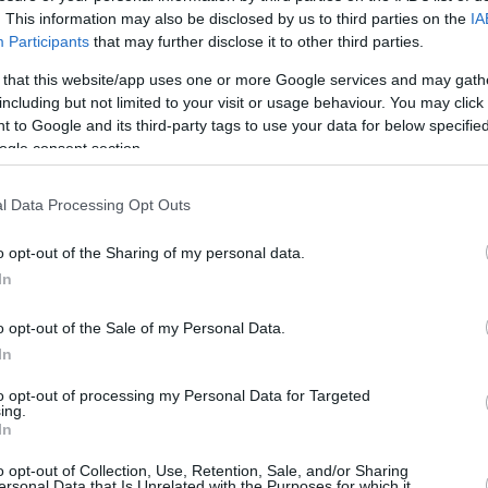
. This information may also be disclosed by us to third parties on the
IA
Participants
that may further disclose it to other third parties.
 that this website/app uses one or more Google services and may gath
July 19, 2026
July 19, 2026
including but not limited to your visit or usage behaviour. You may click 
 to Google and its third-party tags to use your data for below specifi
ex deputato sostiene
Svolta: I lavori di
Il partito
ogle consent section.
 una semplice
demolizione nel
si rivolge
costanza potrebbe
problematico quartiere
costituzio
portare una pena
Rákosrendező di
contestare
l Data Processing Opt Outs
entiva per il braccio
Budapest potrebbero
important
tro di Orbán
iniziare a breve
governo 
o opt-out of the Sharing of my personal data.
In
o opt-out of the Sale of my Personal Data.
In
to opt-out of processing my Personal Data for Targeted
ing.
In
July 18, 2026
July 18, 2026
o opt-out of Collection, Use, Retention, Sale, and/or Sharing
ersonal Data that Is Unrelated with the Purposes for which it