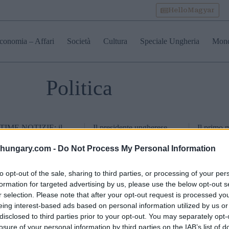
HelloMagyar
conomia – Affari
Società
Cultura
Speciale Ungheria
Mon
Politica
TIME NOTIZIE: il
Il presidente ungherese
Il primo 
mo ministro Magyar
uscente Sulyok condanna
rivela qua
ederà alla leggenda
l’emendamento
dovrebbe 
shungary.com -
Do Not Process My Personal Information
li scacchi Judit Polgár
costituzionale nonostante
prossimo 
diventare presidente
abbia firmato la legge che
dell’Ungh
to opt-out of the sale, sharing to third parties, or processing of your per
l’Ungheria
pone fine al suo mandato
formation for targeted advertising by us, please use the below opt-out s
r selection. Please note that after your opt-out request is processed y
eing interest-based ads based on personal information utilized by us or
disclosed to third parties prior to your opt-out. You may separately opt-
losure of your personal information by third parties on the IAB’s list of