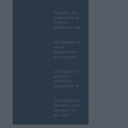
Parlamento, del
Castello di
Buda e della
Tragedia: due
Cittadella
partecipanti al
verranno
festival
spente
perdono la vita
all’Ozora
Festival in
Ungheria
Un Danubio in
secca:
Budapest deve
preoccuparsi
del proprio
approvvigiona
mento idrico?
L’Ungheria si
Un esperto
prepara a
mette in luce
restrizioni
un fatto
energetiche di
sorprendente
emergenza; la
centrale
nucleare di
Crisi idrica sul
Paks potrebbe
Danubio: navi-
chiudere
albergo e navi
questo fine
da carico
settimana
bloccate in
Ungheria