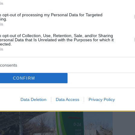
vigionamento più ampi se la domanda continuerà a
In
to opt-out of processing my Personal Data for Targeted
ing.
In
o opt-out of Collection, Use, Retention, Sale, and/or Sharing
ersonal Data that Is Unrelated with the Purposes for which it
lected.
In
consents
CONFIRM
Data Deletion
Data Access
Privacy Policy