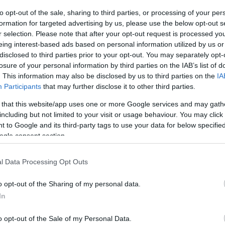
te inviate solo agli operatori che hanno già esaurito le
to opt-out of the sale, sharing to third parties, or processing of your per
e suddivise in anticipo tra i partner all’ingrosso in
formation for targeted advertising by us, please use the below opt-out s
ia da stazione a stazione. La seguente citazione è una
r selection. Please note that after your opt-out request is processed y
L che è stata inviata a diverse stazioni di servizio più
eing interest-based ads based on personal information utilized by us or
disclosed to third parties prior to your opt-out. You may separately opt-
losure of your personal information by third parties on the IAB’s list of
. This information may also be disclosed by us to third parties on the
IA
di prodotto diesel che Le è stata fornita dalle
Participants
that may further disclose it to other third parties.
ezione 3 del Decreto governativo n. 52/2026 (III.9.).
 that this website/app uses one or more Google services and may gath
including but not limited to your visit or usage behaviour. You may click 
 to Google and its third-party tags to use your data for below specifi
Szövetsége (associazione delle stazioni di servizio
ogle consent section.
ibrio di fornitura più ampio. Se una parte delle
ccato, è probabile che gli automobilisti si riversino nei
l Data Processing Opt Outs
tare limiti logistici e di stoccaggio, con il rischio
o opt-out of the Sharing of my personal data.
In
gradualmente in tutto il Paese, riecheggiando le
gheria nel 2022. Egri avverte che tali carenze
o opt-out of the Sale of my Personal Data.