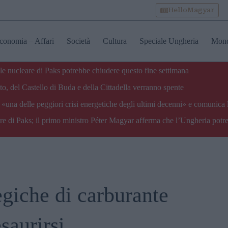
HelloMagyar
conomia – Affari
Società
Cultura
Speciale Ungheria
Mon
ale nucleare di Paks potrebbe chiudere questo fine settimana
o, del Castello di Buda e della Cittadella verranno spente
«una delle peggiori crisi energetiche degli ultimi decenni» e comunica 
are di Paks; il primo ministro Péter Magyar afferma che l’Ungheria potre
egiche di carburante
saurirsi