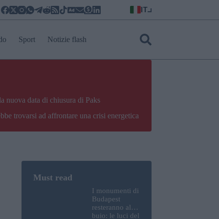
IT
do
Sport
Notizie flash
la nuova data di chiusura di Paks
bbe trovarsi ad affrontare una crisi energetica
I monumenti di
Budapest
resteranno al
buio: le luci del