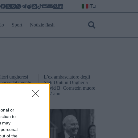
IT
do
Sport
Notizie flash
ltori ungheresi
L’ex ambasciatore degli
inaspettatamente
Stati Uniti in Ungheria
tra dall’Unione
David B. Cornstein muore
a 87 anni
sonal or
ection to
ou may
 personal
out of the