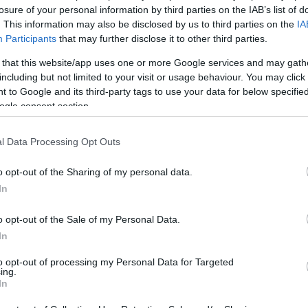
losure of your personal information by third parties on the IAB’s list of
. This information may also be disclosed by us to third parties on the
IA
Participants
that may further disclose it to other third parties.
 that this website/app uses one or more Google services and may gath
April 3, 2026
April 2, 2026
including but not limited to your visit or usage behaviour. You may click 
 to Google and its third-party tags to use your data for below specifi
principali notizie
Il Presidente ungherese
Le princip
ogle consent section.
l’Ungheria: FM
celebra la giornata
sull’Ungh
jártó intercettato,
dell’amicizia polacco-
affermazi
ga e Péter Magyar,
ungherese con il
su Orbán,
l Data Processing Opt Outs
sione all’UE, spia
Presidente Nawrocki –
Tisza agg
herese in Ucraina – 23
foto
coltello, 
o opt-out of the Sharing of my personal data.
zo, 2026
delle auto
marzo, 2
In
o opt-out of the Sale of my Personal Data.
In
to opt-out of processing my Personal Data for Targeted
ing.
In