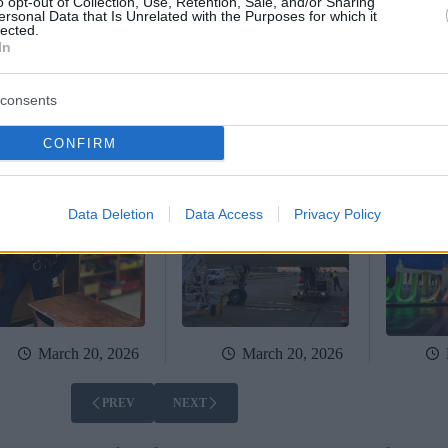
o opt-out of Collection, Use, Retention, Sale, and/or Sharing
ersonal Data that Is Unrelated with the Purposes for which it
March 23, 2026
March 23, 2026
lected.
In
adolescente ha
Il volo Düsseldorf-
Visita de
ciato un allarme bomba
Budapest di Eurowings è
Vance, tre
la scuola di Budapest:
stato costretto ad atterrare
restrizion
consents
 minorenni arrestati
a Vienna
neve, Huxi
schierati
CONFIRM
Data Deletion
Data Access
Privacy Policy
March 20, 2026
March 20, 2026
PREV
NEXT