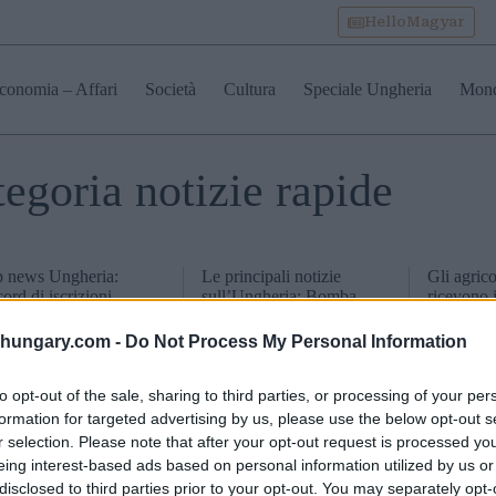
HelloMagyar
conomia – Affari
Società
Cultura
Speciale Ungheria
Mon
tegoria notizie rapide
 news Ungheria:
Le principali notizie
Gli agrico
ord di iscrizioni
sull’Ungheria: Bomba
ricevono 
’estero per le elezioni
militare, scandalo
denaro ex
 2026, chiusure
impianto Samsung in
Europea
shungary.com -
Do Not Process My Personal Information
quali e meteo, visita di
espansione, Orbán
ce – 3 aprile 2026
potrebbe perdere – 2
to opt-out of the sale, sharing to third parties, or processing of your per
aprile, 2026
formation for targeted advertising by us, please use the below opt-out s
r selection. Please note that after your opt-out request is processed y
eing interest-based ads based on personal information utilized by us or
disclosed to third parties prior to your opt-out. You may separately opt-