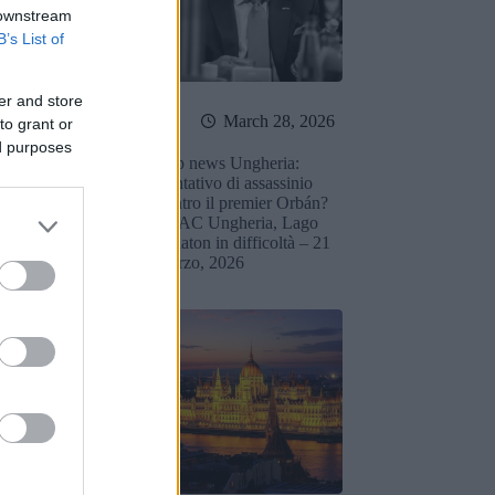
 downstream
B’s List of
er and store
March 31, 2026
March 28, 2026
to grant or
ed purposes
ali notizie
Top news Ungheria:
eria: False
Tentativo di assassinio
oni di omicidio
contro il premier Orbán?
 VP del Partito
CPAC Ungheria, Lago
redito con un
Balaton in difficoltà – 21
la maggior parte
marzo, 2026
 rubate – 22
026