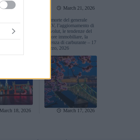
March 22, 2026
March 21, 2026
l VP americano
La morte del generale
ni extra,
NAV, l’aggiornamento di
i sul carburante,
Revolut, le tendenze del
t e soldati
settore immobiliare, la
 – 18 marzo 2026
carenza di carburante – 17
marzo, 2026
March 18, 2026
March 17, 2026