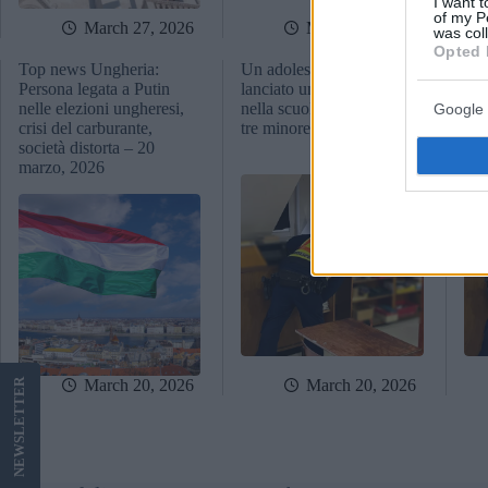
I want t
of my P
March 27, 2026
March 26, 2026
was col
Opted 
Top news Ungheria:
Un adolescente ha
Un 
Persona legata a Putin
lanciato un allarme bomba
lan
nelle elezioni ungheresi,
nella scuola di Budapest:
nel
Google 
crisi del carburante,
tre minorenni arrestati
tre
società distorta – 20
marzo, 2026
March 20, 2026
March 20, 2026
LETTER
NEWS