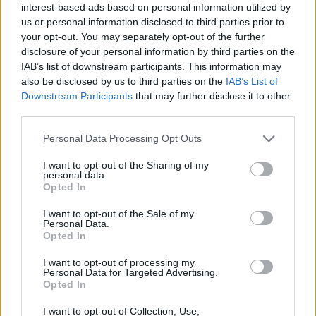
interest-based ads based on personal information utilized by
us or personal information disclosed to third parties prior to
Ein wettbewerbsfähiges Europa, ein Weg im Wandel: Was
your opt-out. You may separately opt-out of the further
globale Einstellungstrends für ungarische Studenten bedeuten
Auf der einen Seite berichten Arbeitgeber von
disclosure of your personal information by third parties on the
Schwierigkeiten, Kandidaten mit den richtigen Fähigkeiten zu
IAB’s list of downstream participants. This information may
finden. Auf der anderen Seite haben Hochschulabsolventen
also be disclosed by us to third parties on the
IAB’s List of
Schwierigkeiten, eine ihren Qualifikationen entsprechende
Downstream Participants
that may further disclose it to other
Stelle zu finden. Auch hier geht es nicht nur um die
third parties.
Verfügbarkeit von Arbeitsplätzen, sondern um die
Ausrichtung. Für ungarische Studenten ist das traditionelle
Please note that this website/app uses one or more Google
Personal Data Processing Opt Outs
Modell – Abschluss und Eintritt in die Arbeitswelt – keine
services and may gather and store information including but
Garantie mehr für einen reibungslosen Übergang. Die
Arbeitgeber bewerten nicht nur den Bildungshintergrund,
not limited to your visit or usage behaviour. You may click to
I want to opt-out of the Sharing of my
personal data.
sondern auch die praktischen Fähigkeiten, die
grant or deny consent to Google and its third-party tags to
Opted In
Anpassungsfähigkeit und die Bereitschaft, vom ersten Tag an
use your data for below specified purposes in below Google
einen Beitrag zu leisten.
consent section.
I want to opt-out of the Sale of my
Personal Data.
Globale Einstellungstrends verstärken diesen Wandel noch.
Opted In
KI-gestütztes Screening bedeutet, dass die Bewerbungen
präzise und maßgeschneidert sein müssen. Die Einstellung
I want to opt-out of processing my
auf der Grundlage von Fähigkeiten bedeutet, dass die
Personal Data for Targeted Advertising.
Bewerber zeigen müssen, was sie können, und nicht nur, was
Opted In
sie studiert haben. Und die zunehmende Besorgnis über die
Authentizität bedeutet, dass Personalverantwortliche
I want to opt-out of Collection, Use,