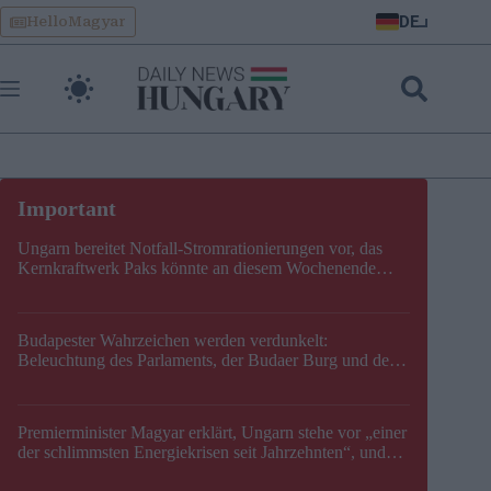
Skip
DE
HelloMagyar
to
content
Ungarn bereitet Notfall-Stromrationierungen vor, das
Kernkraftwerk Paks könnte an diesem Wochenende
stillgelegt werden
Budapester Wahrzeichen werden verdunkelt:
Beleuchtung des Parlaments, der Budaer Burg und der
Zitadelle wird abgeschaltet
Premierminister Magyar erklärt, Ungarn stehe vor „einer
der schlimmsten Energiekrisen seit Jahrzehnten“, und
gibt neuen Termin für die Stilllegung von Paks bekannt