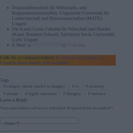
Doktorandenschule für Wirtschafts- und
Regionalwissenschaften, Ungarische Universität für
Landwirtschaft und Biowissenschaften (MATE),
Ungarn
Die Kautz Gyula Fakultät für Wirtschaft und Handel
(Kautz Business School), Széchenyi István Universität,
Győr, Ungarn
E-Mail:
fa
*************
@
***
il.com
Falls Sie es verpasst haben:
Es dauert sehr lange, in
Ungarn einen neuen Job zu finden
Tags
#
category labour market in hungary
#
ce
#
economy
#
europe
#
higher education
#
Hungary
#
statistics
Leave a Reply
Your email address will not be published.
Required fields are marked
*
Name
*