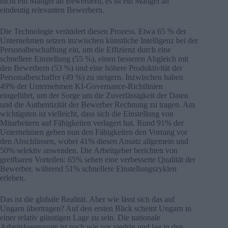
nicht ein Mangel an Bewerbern, es ist ein Mangel an
eindeutig relevanten Bewerbern.
Die Technologie verändert diesen Prozess. Etwa 65 % der
Unternehmen setzen inzwischen künstliche Intelligenz bei der
Personalbeschaffung ein, um die Effizienz durch eine
schnellere Einstellung (55 %), einen besseren Abgleich mit
den Bewerbern (53 %) und eine höhere Produktivität der
Personalbeschaffer (49 %) zu steigern. Inzwischen haben
49% der Unternehmen KI-Governance-Richtlinien
eingeführt, um der Sorge um die Zuverlässigkeit der Daten
und die Authentizität der Bewerber Rechnung zu tragen. Am
wichtigsten ist vielleicht, dass sich die Einstellung von
Mitarbeitern auf Fähigkeiten verlagert hat. Rund 91% der
Unternehmen geben nun den Fähigkeiten den Vorrang vor
den Abschlüssen, wobei 41% diesen Ansatz allgemein und
50% selektiv anwenden. Die Arbeitgeber berichten von
greifbaren Vorteilen: 65% sehen eine verbesserte Qualität der
Bewerber, während 51% schnellere Einstellungszyklen
erleben.
Das ist die globale Realität. Aber wie lässt sich das auf
Ungarn übertragen? Auf den ersten Blick scheint Ungarn in
einer relativ günstigen Lage zu sein. Die nationale
Arbeitslosenquote ist nach wie vor niedrig und lag in den