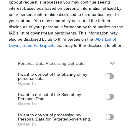
opt-out request is processed you may continue seeing
interest-based ads based on personal information utilized by
us or personal information disclosed to third parties prior to
your opt-out. You may separately opt-out of the further
disclosure of your personal information by third parties on the
IAB’s list of downstream participants. This information may
also be disclosed by us to third parties on the
IAB’s List of
Downstream Participants
that may further disclose it to other
third parties.
Please note that this website/app uses one or more Google
Personal Data Processing Opt Outs
services and may gather and store information including but
not limited to your visit or usage behaviour. You may click to
I want to opt-out of the Sharing of my
personal data.
grant or deny consent to Google and its third-party tags to
Opted In
use your data for below specified purposes in below Google
consent section.
I want to opt-out of the Sale of my
Personal Data.
July 31, 2026
Opted In
Die ungarische Regierung kündigt eines der größten
Investitionsprogramme des Landes im Bereich
I want to opt-out of processing my
Personal Data for Targeted Advertising.
erneuerbarer Energien seit Jahrzehnten an
Opted In