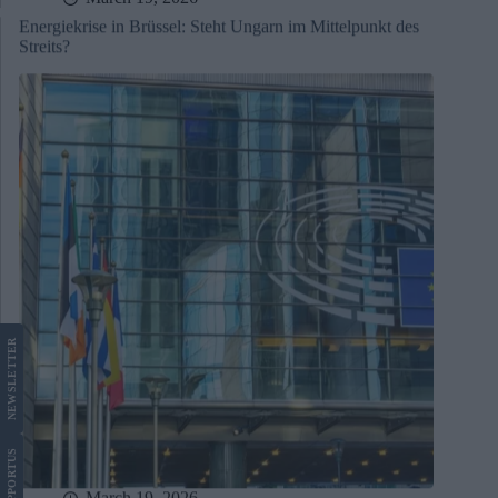
Energiekrise in Brüssel: Steht Ungarn im Mittelpunkt des
Streits?
LETTER
NEWS
US
SUPPORT
March 19, 2026