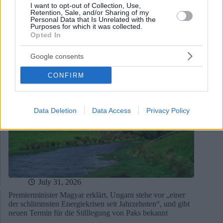
I want to opt-out of Collection, Use,
Retention, Sale, and/or Sharing of my
Personal Data that Is Unrelated with the
Purposes for which it was collected.
Opted In
Google consents
CONFIRM
Data Deletion
Data Access
Privacy Policy
July 31, 2026
Premierminister Magyar erklärt, Ungarn stehe vor „einer
der schlimmsten Energiekrisen seit Jahrzehnten“, und gibt
neuen Termin für die Stilllegung von Paks bekannt