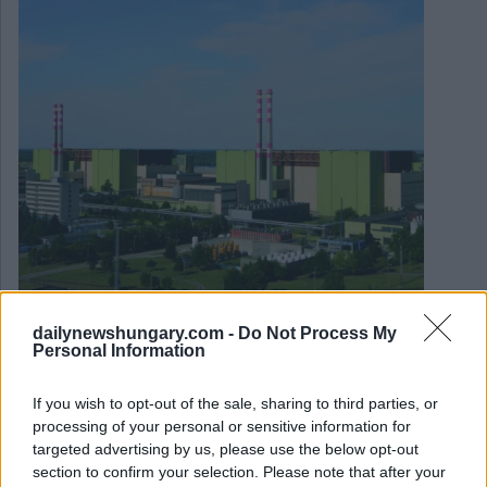
dailynewshungary.com -
Do Not Process My
Personal Information
August 1, 2026
Budapester Wahrzeichen werden verdunkelt: Beleuchtung
des Parlaments, der Budaer Burg und der Zitadelle wird
If you wish to opt-out of the sale, sharing to third parties, or
abgeschaltet
processing of your personal or sensitive information for
targeted advertising by us, please use the below opt-out
section to confirm your selection. Please note that after your