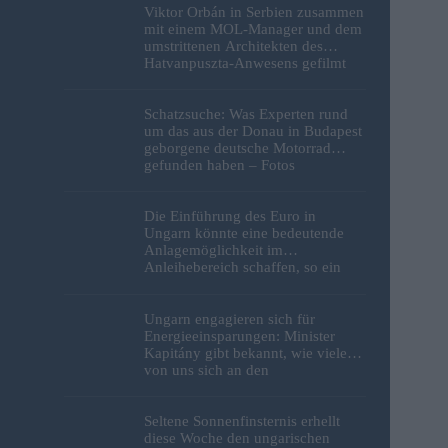
Viktor Orbán in Serbien zusammen
mit einem MOL-Manager und dem
umstrittenen Architekten des
Hatvanpuszta-Anwesens gefilmt
Schatzsuche: Was Experten rund
um das aus der Donau in Budapest
geborgene deutsche Motorrad
gefunden haben – Fotos
Die Einführung des Euro in
Ungarn könnte eine bedeutende
Anlagemöglichkeit im
Anleihebereich schaffen, so ein
Analyst
Ungarn engagieren sich für
Energieeinsparungen: Minister
Kapitány gibt bekannt, wie viele
von uns sich an den
Sparbemühungen beteiligt haben
Seltene Sonnenfinsternis erhellt
diese Woche den ungarischen