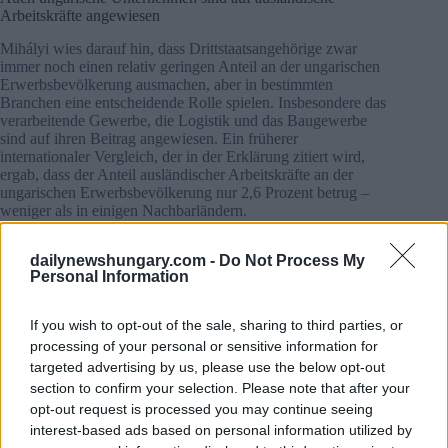
Arbeitskräfte angewiesen
Mihályi wies darauf hin, dass Drittstaatsangehörige zwar
immer noch einen relativ geringen Anteil an der ungarischen
Erwerbsbevölkerung ausmachen, aber in bestimmten
Branchen eine entscheidende Rolle spielen. Insbesondere das
verarbeitende Gewerbe, die Logistik und das Baugewerbe
sind auf ihren Beitrag angewiesen. Ein früherer
internationaler Vergleich, der in der Erklärung zitiert wird,
ergab, dass der Anteil ausländischer Arbeitskräfte an der
ungarischen Erwerbsbevölkerung nur 2,6 Prozent betrug –
weniger als in einigen Nachbarländern.
dailynewshungary.com -
Do Not Process My
Personal Information
If you wish to opt-out of the sale, sharing to third parties, or
processing of your personal or sensitive information for
targeted advertising by us, please use the below opt-out
section to confirm your selection. Please note that after your
opt-out request is processed you may continue seeing
interest-based ads based on personal information utilized by