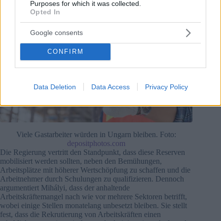
Purposes for which it was collected.
Opted In
Google consents
CONFIRM
Data Deletion
Data Access
Privacy Policy
Viele Gastarbeiter würden in Ungarn bleiben. Foto:
depositphotos.com
Die Regierung vertritt den Standpunkt, dass diese Reserven
mobilisiert werden sollten, neben den Bemühungen,
Arbeitsplätze mit höherer Wertschöpfung zu schaffen und die
Arbeitnehmer durch Schulungen zu qualifizieren. Dennoch
argumentiert Mihályi, dass der anhaltende
Arbeitskräftemangel nach wie vor mehrere Sektoren betrifft,
wobei einige Stellen monatelang unbesetzt bleiben. Sie stellt
fest, dass die Rekrutierung von Arbeitskräften einen