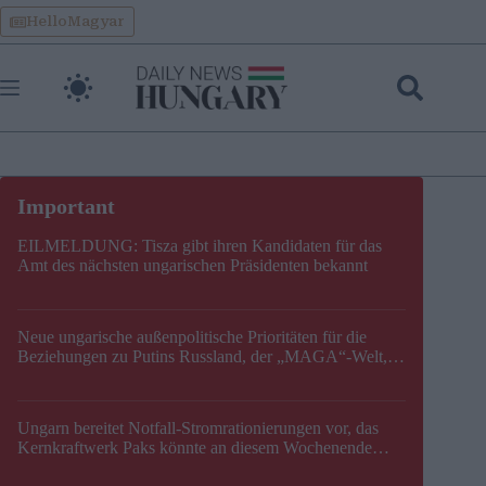
Skip
HelloMagyar
to
content
EILMELDUNG: Tisza gibt ihren Kandidaten für das
Amt des nächsten ungarischen Präsidenten bekannt
Neue ungarische außenpolitische Prioritäten für die
Beziehungen zu Putins Russland, der „MAGA“-Welt,
der EU, der V4, der NATO und dem Balkan festgelegt
Ungarn bereitet Notfall-Stromrationierungen vor, das
Kernkraftwerk Paks könnte an diesem Wochenende
stillgelegt werden