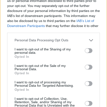
us or personal information disclosed to third parties prior to
your opt-out. You may separately opt-out of the further
disclosure of your personal information by third parties on the
IAB’s list of downstream participants. This information may
also be disclosed by us to third parties on the
IAB’s List of
Titelfoto: Pix4free
Downstream Participants
that may further disclose it to other
Tamás Horváth, Eigentümer und Geschäftsführer von
third parties.
Menton Jobs, wies ebenfalls darauf hin, dass Ungarns
Abhängigkeit von Gastarbeitern im internationalen Vergleich
Please note that this website/app uses one or more Google
bescheiden bleibt. Er fügte hinzu, dass ausländische
Personal Data Processing Opt Outs
Arbeitskräfte nicht nur für große industrielle Investitionen –
services and may gather and store information including but
die in der öffentlichen Debatte oft kritisiert werden, wie z.B.
not limited to your visit or usage behaviour. You may click to
I want to opt-out of the Sharing of my
personal data.
Batteriefabriken – sondern auch für viele inländische kleine
grant or deny consent to Google and its third-party tags to
Opted In
und mittlere Unternehmen unerlässlich sind. Etwa die Hälfte
use your data for below specified purposes in below Google
der von seiner Firma vermittelten Arbeitskräfte sind bei
consent section.
solchen Unternehmen beschäftigt.
I want to opt-out of the Sale of my
Personal Data.
Opted In
Gibt es genügend einheimische Arbeitskräfte?
I want to opt-out of processing my
Im Mittelpunkt der Debatte steht eine Schlüsselfrage: Können
Personal Data for Targeted Advertising.
Ungarns inländische Arbeitskräftereserven ausländische
Opted In
Arbeitskräfte wirklich ersetzen, wie Tisza im Wahlkampf
behauptete?
I want to opt-out of Collection, Use,
Retention, Sale, and/or Sharing of my
Personal Data that Is Unrelated with the