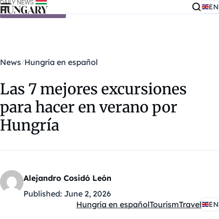
EN
Skip to content
News
Hungría en español
Las 7 mejores excursiones
para hacer en verano por
Hungría
Alejandro Cosidó León
Published:
June 2, 2026
Hungría en español
Tourism
Travel
EN
Kategóriák: