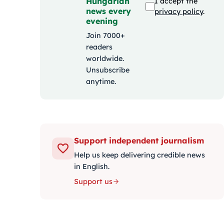
Hungarian
I accept the
news every
privacy policy
.
evening
Join 7000+
readers
worldwide.
Unsubscribe
anytime.
Support independent journalism
Help us keep delivering credible news
in English.
Support us