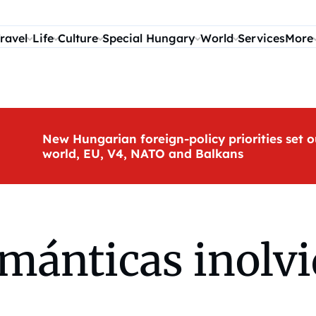
ravel
Life
Culture
Special Hungary
World
Services
More
New Hungarian foreign-policy priorities set o
world, EU, V4, NATO and Balkans
mánticas inolvi