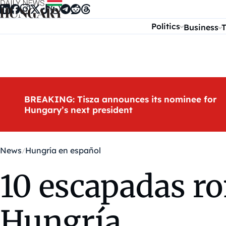
Skip to content
Politics
Business
T
BREAKING: Tisza announces its nominee for
Hungary’s next president
News
Hungría en español
10 escapadas ro
Hungría