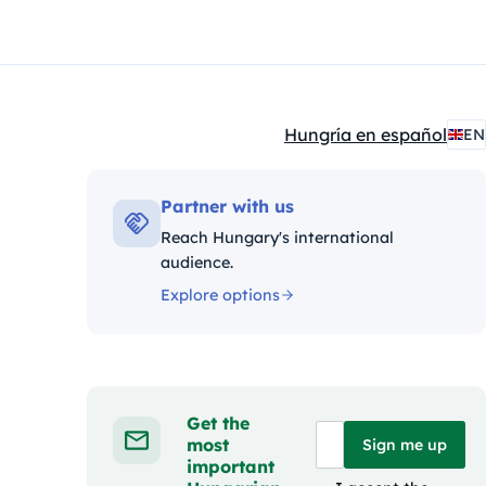
Hungría en español
EN
Kategóriák:
Partner with us
Reach Hungary's international
audience.
Explore options
Get the
most
Sign me up
important