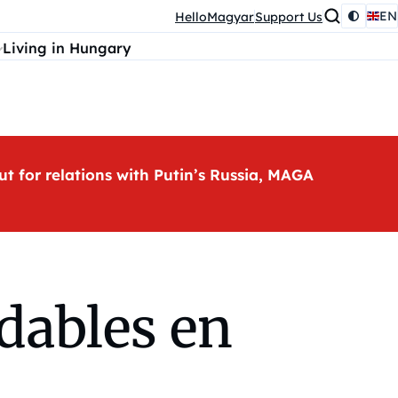
EN
HelloMagyar
Support Us
Living in Hungary
ut for relations with Putin’s Russia, MAGA
dables en