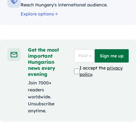
Reach Hungary's international audience.
Explore options
Get the most
important
Sign me up
Hungarian
news every
I accept the
privacy
evening
policy
.
Join 7000+
readers
worldwide.
Unsubscribe
anytime.