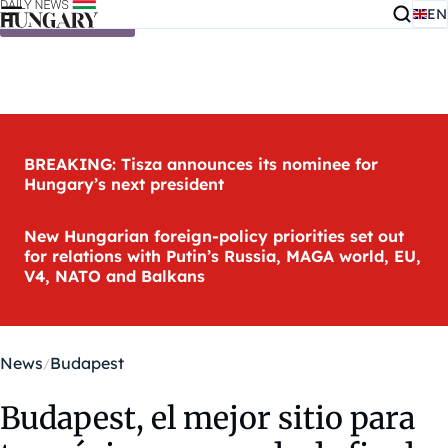
EN
Skip to content
BREAKING: Tisza announces its nominee for
Hungary’s next president
New Hungarian foreign-policy priorities set out
for relations with Putin’s Russia, MAGA world, EU,
V4, NATO and Balkans
News
Budapest
Budapest, el mejor sitio para