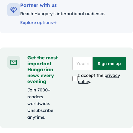
Partner with us
Reach Hungary's international audience.
Explore options
Get the most
important
Sign me up
Hungarian
news every
I accept the
privacy
evening
policy
.
Join 7000+
readers
worldwide.
Unsubscribe
anytime.