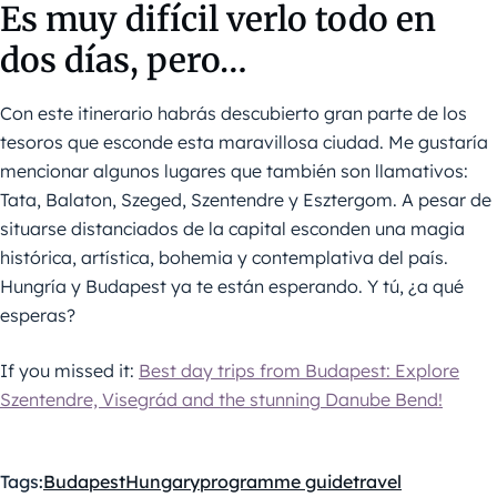
Es muy difícil verlo todo en
dos días, pero…
Con este itinerario habrás descubierto gran parte de los
tesoros que esconde esta maravillosa ciudad. Me gustaría
mencionar algunos lugares que también son llamativos:
Tata, Balaton, Szeged, Szentendre y Esztergom. A pesar de
situarse distanciados de la capital esconden una magia
histórica, artística, bohemia y contemplativa del país.
Hungría y Budapest ya te están esperando. Y tú, ¿a qué
esperas?
If you missed it:
Best day trips from Budapest: Explore
Szentendre, Visegrád and the stunning Danube Bend!
Tags:
Budapest
Hungary
programme guide
travel