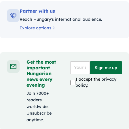
Partner with us
Reach Hungary's international audience.
Explore options
Get the most
important
Sign me up
Hungarian
news every
I accept the
privacy
evening
policy
.
Join 7000+
readers
worldwide.
Unsubscribe
anytime.