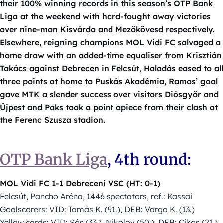
their 100% winning records in this season’s OTP Bank
Liga at the weekend with hard-fought away victories
over nine-man Kisvárda and Mezőkövesd respectively.
Elsewhere, reigning champions MOL Vidi FC salvaged a
home draw with an added-time equaliser from Krisztián
Takács against Debrecen in Felcsút, Haladás eased to all
three points at home to Puskás Akadémia, Ramos’ goal
gave MTK a slender success over visitors Diósgyőr and
Újpest and Paks took a point apiece from their clash at
the Ferenc Szusza stadion.
OTP Bank Liga
, 4th round:
MOL Vidi FC 1-1 Debreceni VSC (HT: 0-1)
Felcsút, Pancho Aréna, 1446 spectators, ref.: Kassai
Goalscorers: VID: Tamás K. (91.), DEB: Varga K. (13.)
Yellow cards: VID: Sós (33.), Nikolov (50.), DEB: Cikos (21.),