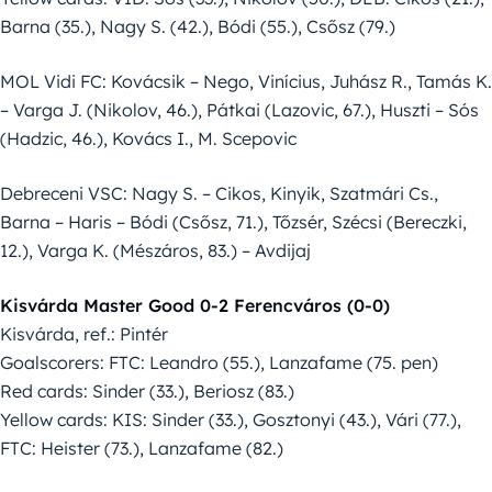
Barna (35.), Nagy S. (42.), Bódi (55.), Csősz (79.)
MOL Vidi FC: Kovácsik – Nego, Vinícius, Juhász R., Tamás K.
– Varga J. (Nikolov, 46.), Pátkai (Lazovic, 67.), Huszti – Sós
(Hadzic, 46.), Kovács I., M. Scepovic
Debreceni VSC: Nagy S. – Cikos, Kinyik, Szatmári Cs.,
Barna – Haris – Bódi (Csősz, 71.), Tőzsér, Szécsi (Bereczki,
12.), Varga K. (Mészáros, 83.) – Avdijaj
Kisvárda Master Good 0-2 Ferencváros (0-0)
Kisvárda, ref.: Pintér
Goalscorers: FTC: Leandro (55.), Lanzafame (75. pen)
Red cards: Sinder (33.), Beriosz (83.)
Yellow cards: KIS: Sinder (33.), Gosztonyi (43.), Vári (77.),
FTC: Heister (73.), Lanzafame (82.)