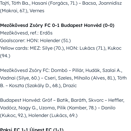
Tajti, Tóth Ba., Hasani (Forgács, 71.) – Bacsa, Joannidisz
(Makrai, 67.), Vernes
Mezőkövesd Zsóry FC 0-1 Budapest Honvéd (0-0)
Mezőkövesd, ref.: Erdős
Goalscorer: HON: Holender (51.)
Yellow cards: MEZ: Silye (70.), HON: Lukács (71.), Kukoc
(94.)
Mezőkövesd Zsóry FC: Dombó – Pillár, Hudák, Szalai A.,
Vadnai (Silye, 60.) – Cseri, Szeles, Mihailo (Alves, 81.), Tóth
B. – Koszta (Szakály D., 68.), Drazic
Budapest Honvéd: Gróf – Batik, Baráth, Skvorc – Heffler,
Vadócz, Nagy G., Uzoma, Pilik (Kamber, 78.) – Danilo
(Kukoc, 92.), Holender (Lukács, 69.)
Paksi FC 1-1 Újpest FC (1-1)