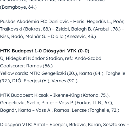
(Bamgboye, 64.)
Puskás Akadémia FC: Danilovic – Heris, Hegedűs L., Poór,
Trajkovski (Bokros, 88.) – Zsidai, Balogh B. (Arabuli, 78.) –
Kiss, Radó, Molnár G. – Diallo (Knezevic, 43.)
MTK Budapest 1-0 Diósgyőri VTK (0-0)
Új Hidegkuti Nándor Stadion, ref.: Andó-Szabó
Goalscorer: Ramos (56.)
Yellow cards: MTK: Gengeliczki (30.), Kanta (84.), Torghelle
(92.), DIÓ: Eperjesi (6.), Vernes (90.)
MTK Budapest: Kicsak – Ikenne-King (Katona, 75.),
Gengeliczki, Szelin, Pintér – Vass P. (Farkas II B., 67.),
Bognár, Kanta – Vass Á., Ramos, Lencse (Torghelle, 72.)
Diósgyőri VTK: Antal – Eperjesi, Brkovic, Karan, Sesztakov –