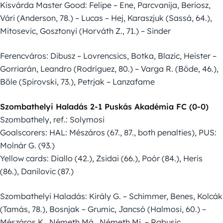
Kisvárda Master Good: Felipe – Ene, Parcvanija, Beriosz,
Vári (Anderson, 78.) – Lucas – Hej, Karaszjuk (Sassá, 64.),
Mitosevic, Gosztonyi (Horváth Z., 71.) – Sinder
Ferencváros: Dibusz – Lovrencsics, Botka, Blazic, Heister –
Gorriarán, Leandro (Rodríguez, 80.) – Varga R. (Böde, 46.),
Bőle (Spirovski, 73.), Petrjak – Lanzafame
Szombathelyi Haladás 2-1 Puskás Akadémia FC (0-0)
Szombathely, ref.: Solymosi
Goalscorers: HAL: Mészáros (67., 87., both penalties), PUS:
Molnár G. (93.)
Yellow cards: Diallo (42.), Zsidai (66.), Poór (84.), Heris
(86.), Danilovic (87.)
Szombathelyi Haladás: Király G. – Schimmer, Benes, Kolcák
(Tamás, 78.), Bosnjak – Grumic, Jancsó (Halmosi, 60.) –
Mészáros K., Németh Má., Németh Mi. – Rabusic