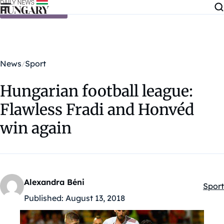
Skip to content
News
Sport
Hungarian football league:
Flawless Fradi and Honvéd
win again
Alexandra Béni
Sport
Kateg
Published:
August 13, 2018