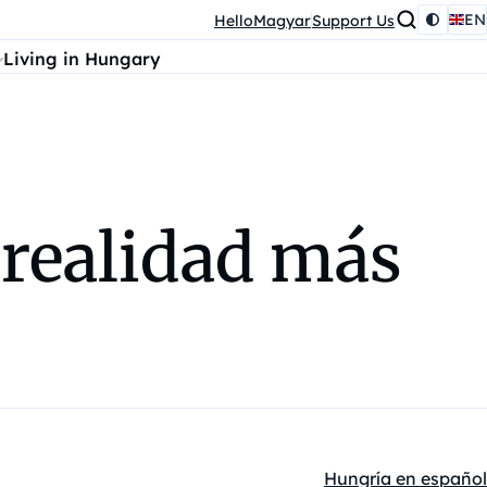
EN
HelloMagyar
Support Us
Living in Hungary
 realidad más
Hungría en español