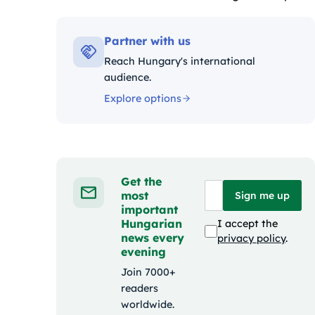
Kategóriák:
Partner with us
Reach Hungary's international
audience.
Explore options
Get the
most
Sign me up
important
Hungarian
I accept the
news every
privacy policy
.
evening
Join 7000+
readers
worldwide.