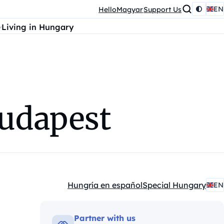
EN
HelloMagyar
Support Us
Living in Hungary
Budapest
Hungría en español
Special Hungary
EN
Kategóriák:
Partner with us