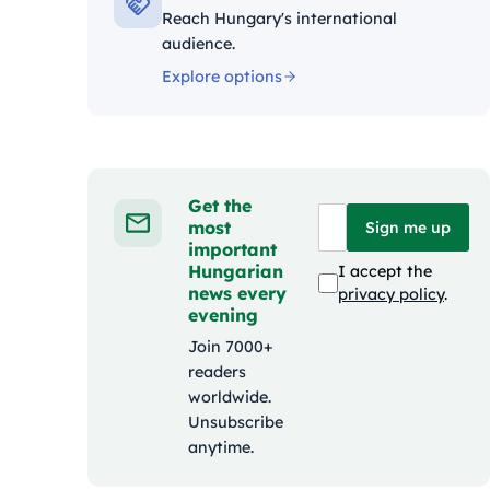
Reach Hungary's international
audience.
Explore options
Get the
most
Sign me up
important
Hungarian
I accept the
news every
privacy policy
.
evening
Join 7000+
readers
worldwide.
Unsubscribe
anytime.